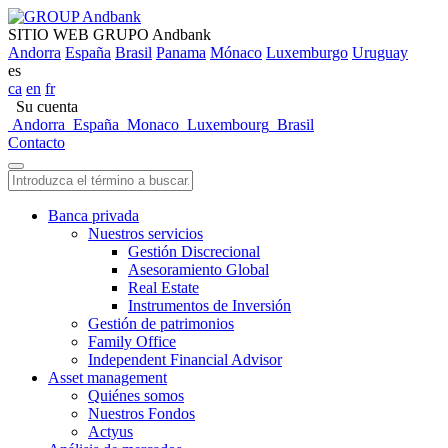
SITIO WEB GRUPO Andbank
Andorra
España
Brasil
Panama
Mónaco
Luxemburgo
Uruguay
es
ca
en
fr
Su cuenta
Andorra
España
Monaco
Luxembourg
Brasil
Contacto
Banca privada
Nuestros servicios
Gestión Discrecional
Asesoramiento Global
Real Estate
Instrumentos de Inversión
Gestión de patrimonios
Family Office
Independent Financial Advisor
Asset management
Quiénes somos
Nuestros Fondos
Actyus