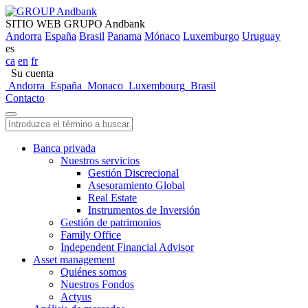
SITIO WEB GRUPO Andbank
Andorra
España
Brasil
Panama
Mónaco
Luxemburgo
Uruguay
es
ca
en
fr
Su cuenta
Andorra
España
Monaco
Luxembourg
Brasil
Contacto
Banca privada
Nuestros servicios
Gestión Discrecional
Asesoramiento Global
Real Estate
Instrumentos de Inversión
Gestión de patrimonios
Family Office
Independent Financial Advisor
Asset management
Quiénes somos
Nuestros Fondos
Actyus