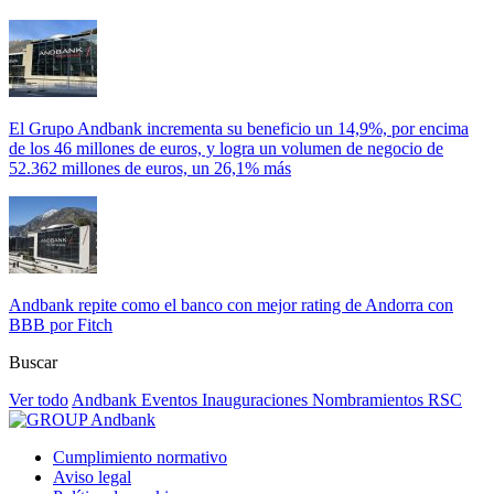
El Grupo Andbank incrementa su beneficio un 14,9%, por encima
de los 46 millones de euros, y logra un volumen de negocio de
52.362 millones de euros, un 26,1% más
Andbank repite como el banco con mejor rating de Andorra con
BBB por Fitch
Buscar
Ver todo
Andbank
Eventos
Inauguraciones
Nombramientos
RSC
Cumplimiento normativo
Aviso legal