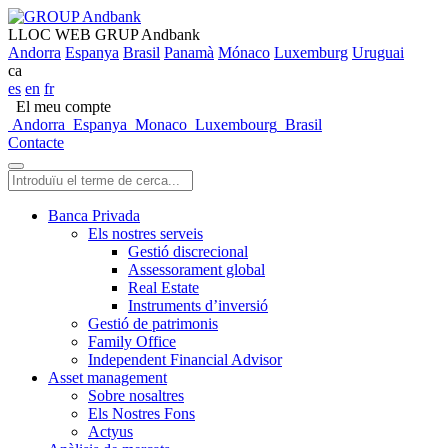
LLOC WEB GRUP Andbank
Andorra
Espanya
Brasil
Panamà
Mónaco
Luxemburg
Uruguai
ca
es
en
fr
El meu compte
Andorra
Espanya
Monaco
Luxembourg
Brasil
Contacte
Banca Privada
Els nostres serveis
Gestió discrecional
Assessorament global
Real Estate
Instruments d’inversió
Gestió de patrimonis
Family Office
Independent Financial Advisor
Asset management
Sobre nosaltres
Els Nostres Fons
Actyus