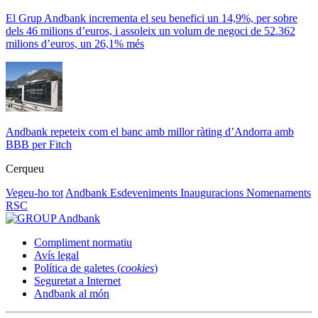
El Grup Andbank incrementa el seu benefici un 14,9%, per sobre
dels 46 milions d’euros, i assoleix un volum de negoci de 52.362
milions d’euros, un 26,1% més
Andbank repeteix com el banc amb millor ràting d’Andorra amb
BBB per Fitch
Cerqueu
Vegeu-ho tot
Andbank
Esdeveniments
Inauguracions
Nomenaments
RSC
Compliment normatiu
Avís legal
Política de galetes (
cookies
)
Seguretat a Internet
Andbank al món