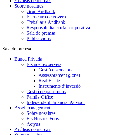
Anàlisis de mercats
Sobre nosaltres
Grup Andbank
Estructura de govern
Treballar a Andbank
Responsabilitat social corporativa
Sala de premsa
Publicacions
Sala de premsa
Banca Privada
Els nostres serveis
Gestió discrecional
Assessorament global
Real Estate
Instruments d’inversió
Gestió de patrimonis
Family Office
Independent Financial Advisor
Asset management
Sobre nosaltres
Els Nostres Fons
Actyus
Anàlisis de mercats
Sobre nosaltres