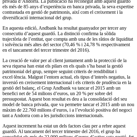
privada d’Andorra. La publicació ha reconegut amb aquest guardó
els més de 85 anys d’experiència en banca privada, la seva expertise
contrastada en gestió de patrimonis, així com el creixement i la
diversificació internacional del grup.
En aquesta edició, Andbank ha resultat guanyador per tercer any
consecutiu d’aquest guardó. La distinció confirma la sòlida
trajectòria de l’entitat, que compta amb una de les ràtios de liquiditat
i solvència més altes del sector (70,46 % i 24,78 % respectivament
en el tancament del tercer trimestre del 2016).
La creació de valor per al client juntament amb la protecció de la
seva riquesa han estat els pilars en els quals s’ha basat la gestió
patrimonial del grup, sempre seguint criteris de rendibilitat i
excel·lència. Malgrat l’entorn actual, els tipus d’interès negatius, la
inversió en creixement internacional i els criteris de prudència en la
gestió del balanç, el Grup Andbank va tancar el 2015 amb un
benefici net de 54 milions d’euros, un 20 % per sobre del
pressupostat. Aquest bon resultat es deu a la consolidació del seu
model de banca privada, que va permetre tancar el 2015 amb un nou
màxim de 22.760 milions d’euros, i a l’evolució positiva del negoci
tant a Andorra com a les jurisdiccions internacionals.
Aquest increment ha estat un dels factors clau per a rebre aquest
guardó. Al tancament del tercer trimestre del 2016, el grup ha
consolidat els més de 22.000 milions d’euros d’actius sota gestió, fet