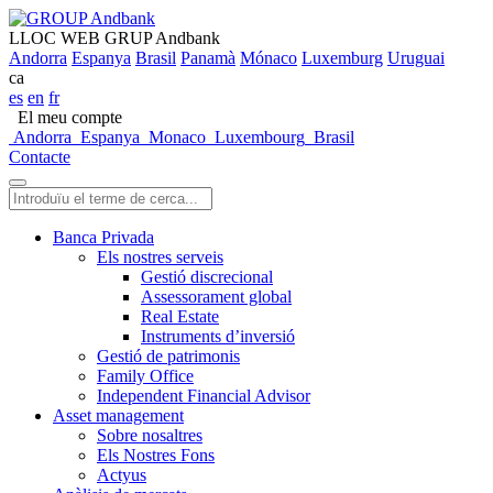
LLOC WEB GRUP Andbank
Andorra
Espanya
Brasil
Panamà
Mónaco
Luxemburg
Uruguai
ca
es
en
fr
El meu compte
Andorra
Espanya
Monaco
Luxembourg
Brasil
Contacte
Banca Privada
Els nostres serveis
Gestió discrecional
Assessorament global
Real Estate
Instruments d’inversió
Gestió de patrimonis
Family Office
Independent Financial Advisor
Asset management
Sobre nosaltres
Els Nostres Fons
Actyus