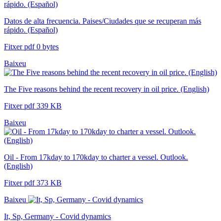
Datos de alta frecuencia. Paises/Ciudades que se recuperan más
rápido. (Español)
Fitxer pdf 0 bytes
Baixeu
The Five reasons behind the recent recovery in oil price. (English)
Fitxer pdf 339 KB
Baixeu
Oil - From 17kday to 170kday to charter a vessel. Outlook.
(English)
Fitxer pdf 373 KB
Baixeu
It, Sp, Germany - Covid dynamics