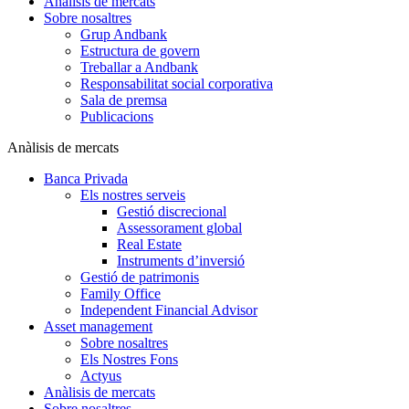
Anàlisis de mercats
Sobre nosaltres
Grup Andbank
Estructura de govern
Treballar a Andbank
Responsabilitat social corporativa
Sala de premsa
Publicacions
Anàlisis de mercats
Banca Privada
Els nostres serveis
Gestió discrecional
Assessorament global
Real Estate
Instruments d’inversió
Gestió de patrimonis
Family Office
Independent Financial Advisor
Asset management
Sobre nosaltres
Els Nostres Fons
Actyus
Anàlisis de mercats
Sobre nosaltres