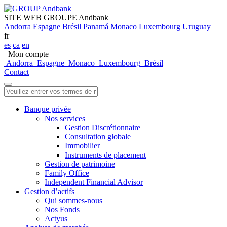
SITE WEB GROUPE Andbank
Andorra
Espagne
Brésil
Panamá
Monaco
Luxembourg
Uruguay
fr
es
ca
en
Mon compte
Andorra
Espagne
Monaco
Luxembourg
Brésil
Contact
Banque privée
Nos services
Gestion Discrétionnaire
Consultation globale
Immobilier
Instruments de placement
Gestion de patrimoine
Family Office
Independent Financial Advisor
Gestion d’actifs
Qui sommes-nous
Nos Fonds
Actyus