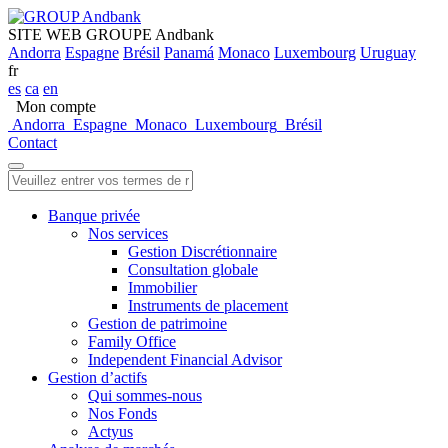
SITE WEB GROUPE Andbank
Andorra
Espagne
Brésil
Panamá
Monaco
Luxembourg
Uruguay
fr
es
ca
en
Mon compte
Andorra
Espagne
Monaco
Luxembourg
Brésil
Contact
Banque privée
Nos services
Gestion Discrétionnaire
Consultation globale
Immobilier
Instruments de placement
Gestion de patrimoine
Family Office
Independent Financial Advisor
Gestion d’actifs
Qui sommes-nous
Nos Fonds
Actyus