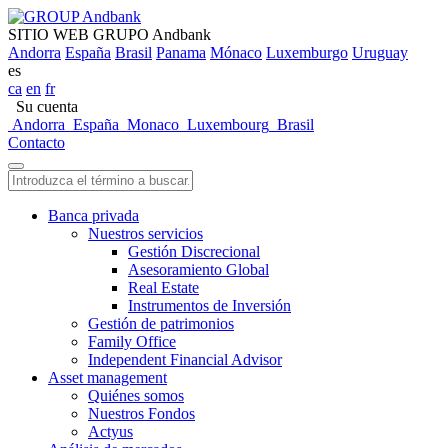
SITIO WEB GRUPO Andbank
Andorra
España
Brasil
Panama
Mónaco
Luxemburgo
Uruguay
es
ca
en
fr
Su cuenta
Andorra
España
Monaco
Luxembourg
Brasil
Contacto
Banca privada
Nuestros servicios
Gestión Discrecional
Asesoramiento Global
Real Estate
Instrumentos de Inversión
Gestión de patrimonios
Family Office
Independent Financial Advisor
Asset management
Quiénes somos
Nuestros Fondos
Actyus