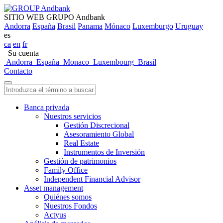
SITIO WEB GRUPO Andbank
Andorra
España
Brasil
Panama
Mónaco
Luxemburgo
Uruguay
es
ca
en
fr
Su cuenta
Andorra
España
Monaco
Luxembourg
Brasil
Contacto
Banca privada
Nuestros servicios
Gestión Discrecional
Asesoramiento Global
Real Estate
Instrumentos de Inversión
Gestión de patrimonios
Family Office
Independent Financial Advisor
Asset management
Quiénes somos
Nuestros Fondos
Actyus