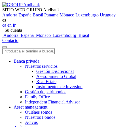
SITIO WEB GRUPO Andbank
Andorra
España
Brasil
Panama
Mónaco
Luxemburgo
Uruguay
es
ca
en
fr
Su cuenta
Andorra
España
Monaco
Luxembourg
Brasil
Contacto
Banca privada
Nuestros servicios
Gestión Discrecional
Asesoramiento Global
Real Estate
Instrumentos de Inversión
Gestión de patrimonios
Family Office
Independent Financial Advisor
Asset management
Quiénes somos
Nuestros Fondos
Actyus