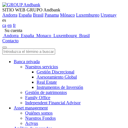
SITIO WEB GRUPO Andbank
Andorra
España
Brasil
Panama
Mónaco
Luxemburgo
Uruguay
es
ca
en
fr
Su cuenta
Andorra
España
Monaco
Luxembourg
Brasil
Contacto
Banca privada
Nuestros servicios
Gestión Discrecional
Asesoramiento Global
Real Estate
Instrumentos de Inversión
Gestión de patrimonios
Family Office
Independent Financial Advisor
Asset management
Quiénes somos
Nuestros Fondos
Actyus