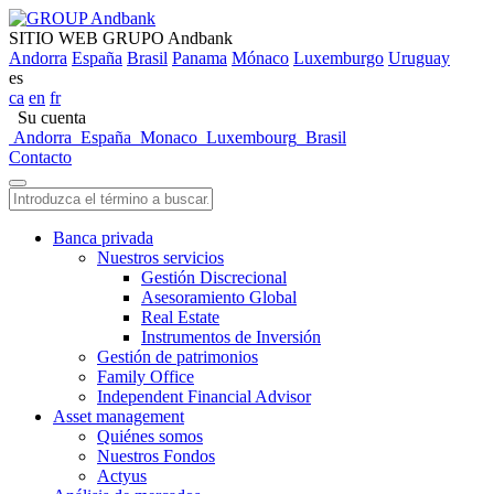
SITIO WEB GRUPO Andbank
Andorra
España
Brasil
Panama
Mónaco
Luxemburgo
Uruguay
es
ca
en
fr
Su cuenta
Andorra
España
Monaco
Luxembourg
Brasil
Contacto
Banca privada
Nuestros servicios
Gestión Discrecional
Asesoramiento Global
Real Estate
Instrumentos de Inversión
Gestión de patrimonios
Family Office
Independent Financial Advisor
Asset management
Quiénes somos
Nuestros Fondos
Actyus