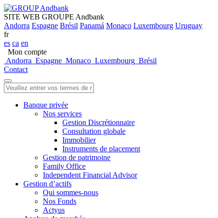
SITE WEB GROUPE Andbank
Andorra
Espagne
Brésil
Panamá
Monaco
Luxembourg
Uruguay
fr
es
ca
en
Mon compte
Andorra
Espagne
Monaco
Luxembourg
Brésil
Contact
Banque privée
Nos services
Gestion Discrétionnaire
Consultation globale
Immobilier
Instruments de placement
Gestion de patrimoine
Family Office
Independent Financial Advisor
Gestion d’actifs
Qui sommes-nous
Nos Fonds
Actyus