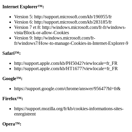
Internet Explorer™:
Version 5: http://support.microsoft.com/kb/196955/fr
Version 6: http://support.microsoft.com/kb/283185/fr
Version 7 et 8: http://windows.microsoft.com/fr-fr/windows-
vista/Block-or-allow-Cookies
Version 9: http://windows.microsoft.com/fr-
fr/windows7/How-to-manage-Cookies-in-Internet-Explorer-9
Safari™:
http://support.apple.com/kb/PH5042?viewlocale=fr_FR
http://support.apple.com/kb/HT1677?viewlocale=fr_FR
Google™:
https://support.google.com/chrome/answer/95647?hl=fr&
Firefox™:
https://support.mozilla.org/fr/kb/cookies-informations-sites-
enregistrent
Opera™: