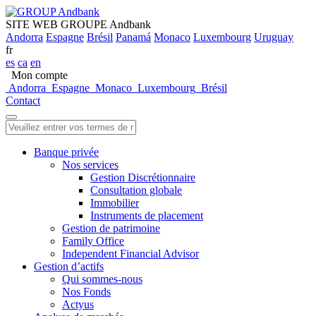
SITE WEB GROUPE Andbank
Andorra
Espagne
Brésil
Panamá
Monaco
Luxembourg
Uruguay
fr
es
ca
en
Mon compte
Andorra
Espagne
Monaco
Luxembourg
Brésil
Contact
Banque privée
Nos services
Gestion Discrétionnaire
Consultation globale
Immobilier
Instruments de placement
Gestion de patrimoine
Family Office
Independent Financial Advisor
Gestion d’actifs
Qui sommes-nous
Nos Fonds
Actyus