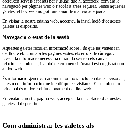
ofereixen serveis esperats per l’usuari que hi accedeix, com ara la
navegació per pàgines web o l’accés a àrees segures. Sense aquestes
galetes, el lloc web no pot funcionar de manera adequada.
En visitar la nostra pàgina web, accepteu la instal·lació d’aquestes
galetes al dispositiu.
Navegació o estat de la sessió
Aquestes galetes recullen informació sobre l’ús que les visites fan
del lloc web, com ara les pàgines vistes, els errors de càrrega…
Desen la informació necessària durant la sessió i els canvis
relacionats amb ella, i també determinen si l’usuari està registrat o no
al lloc web.
És informació genèrica i anònima, on no s’inclouen dades personals,
ni es recull informació que identifiqui els visitants. El seu objectiu
principal és millorar el funcionament del lloc web.
En visitar la nostra pàgina web, accepteu la instal·lació d’aquestes
galetes al dispositiu.
Com administrar les galetes als