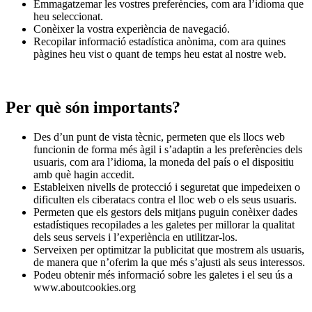
Emmagatzemar les vostres preferències, com ara l’idioma que
heu seleccionat.
Conèixer la vostra experiència de navegació.
Recopilar informació estadística anònima, com ara quines
pàgines heu vist o quant de temps heu estat al nostre web.
Per què són importants?
Des d’un punt de vista tècnic, permeten que els llocs web
funcionin de forma més àgil i s’adaptin a les preferències dels
usuaris, com ara l’idioma, la moneda del país o el dispositiu
amb què hagin accedit.
Estableixen nivells de protecció i seguretat que impedeixen o
dificulten els ciberatacs contra el lloc web o els seus usuaris.
Permeten que els gestors dels mitjans puguin conèixer dades
estadístiques recopilades a les galetes per millorar la qualitat
dels seus serveis i l’experiència en utilitzar-los.
Serveixen per optimitzar la publicitat que mostrem als usuaris,
de manera que n’oferim la que més s’ajusti als seus interessos.
Podeu obtenir més informació sobre les galetes i el seu ús a
www.aboutcookies.org