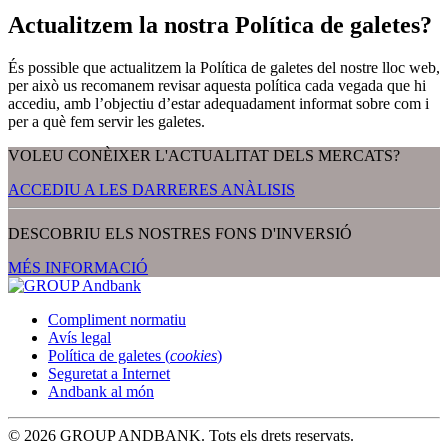
Actualitzem la nostra Política de galetes?
És possible que actualitzem la Política de galetes del nostre lloc web,
per això us recomanem revisar aquesta política cada vegada que hi
accediu, amb l’objectiu d’estar adequadament informat sobre com i
per a què fem servir les galetes.
VOLEU CONÈIXER L'ACTUALITAT DELS MERCATS?
ACCEDIU A LES DARRERES ANÀLISIS
DESCOBRIU ELS NOSTRES FONS D'INVERSIÓ
MÉS INFORMACIÓ
Compliment normatiu
Avís legal
Política de galetes (
cookies
)
Seguretat a Internet
Andbank al món
© 2026 GROUP ANDBANK. Tots els drets reservats.