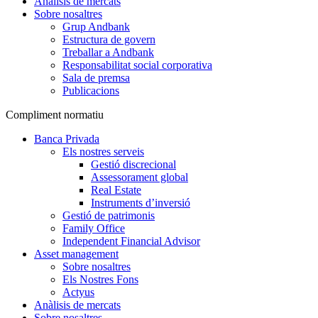
Anàlisis de mercats
Sobre nosaltres
Grup Andbank
Estructura de govern
Treballar a Andbank
Responsabilitat social corporativa
Sala de premsa
Publicacions
Compliment normatiu
Banca Privada
Els nostres serveis
Gestió discrecional
Assessorament global
Real Estate
Instruments d’inversió
Gestió de patrimonis
Family Office
Independent Financial Advisor
Asset management
Sobre nosaltres
Els Nostres Fons
Actyus
Anàlisis de mercats
Sobre nosaltres