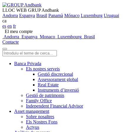
LLOC WEB GRUP Andbank
Andorra
Espanya
Brasil
Panamà
Mónaco
Luxemburg
Uruguai
ca
es
en
fr
El meu compte
Andorra
Espanya
Monaco
Luxembourg
Brasil
Contacte
Banca Privada
Els nostres serveis
Gestió discrecional
Assessorament global
Real Estate
Instruments d’inversió
Gestió de patrimonis
Family Office
Independent Financial Advisor
Asset management
Sobre nosaltres
Els Nostres Fons
Actyus