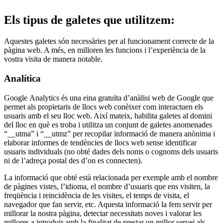
Els tipus de galetes que utilitzem:
Aquestes galetes són necessàries per al funcionament correcte de la
pàgina web. A més, en milloren les funcions i l’experiència de la
vostra visita de manera notable.
Analítica
Google Analytics és una eina gratuïta d’anàlisi web de Google que
permet als propietaris de llocs web conèixer com interactuen els
usuaris amb el seu lloc web. Així mateix, habilita galetes al domini
del lloc en què es troba i utilitza un conjunt de galetes anomenades
“__utma” i “__utmz” per recopilar informació de manera anònima i
elaborar informes de tendències de llocs web sense identificar
usuaris individuals (no obté dades dels noms o cognoms dels usuaris
ni de l’adreça postal des d’on es connecten).
La informació que obté està relacionada per exemple amb el nombre
de pàgines vistes, l’idioma, el nombre d’usuaris que ens visiten, la
freqüència i reincidència de les visites, el temps de visita, el
navegador que fan servir, etc. Aquesta informació la fem servir per
millorar la nostra pàgina, detectar necessitats noves i valorar les
millores a introduir amb la finalitat de prestar un millor servei als