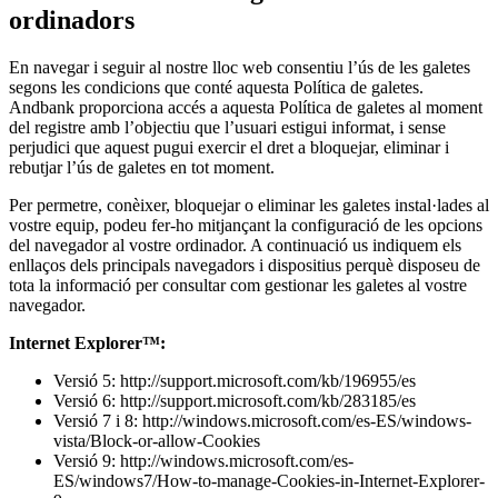
ordinadors
En navegar i seguir al nostre lloc web consentiu l’ús de les galetes
segons les condicions que conté aquesta Política de galetes.
Andbank proporciona accés a aquesta Política de galetes al moment
del registre amb l’objectiu que l’usuari estigui informat, i sense
perjudici que aquest pugui exercir el dret a bloquejar, eliminar i
rebutjar l’ús de galetes en tot moment.
Per permetre, conèixer, bloquejar o eliminar les galetes instal·lades al
vostre equip, podeu fer-ho mitjançant la configuració de les opcions
del navegador al vostre ordinador. A continuació us indiquem els
enllaços dels principals navegadors i dispositius perquè disposeu de
tota la informació per consultar com gestionar les galetes al vostre
navegador.
Internet Explorer™:
Versió 5: http://support.microsoft.com/kb/196955/es
Versió 6: http://support.microsoft.com/kb/283185/es
Versió 7 i 8: http://windows.microsoft.com/es-ES/windows-
vista/Block-or-allow-Cookies
Versió 9: http://windows.microsoft.com/es-
ES/windows7/How-to-manage-Cookies-in-Internet-Explorer-