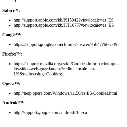
9
Safari™:
http://support.apple.com/kb/PH5042?viewlocale=es_ES
http://support.apple.com/kb/HT1677?viewlocale=es_ES
Google™:
https://support.google.com/chrome/answer/95647?hl=ca&
Firefox™:
https://support.mozilla.org/es/kb/Cookies-informacion-que-
los-sitios-web-guardan-en-?redirectlocale=en-
US&redirectslug=Cookies;
Opera™:
http://help.opera.com/Windows/11.50/es-ES/Cookies.html
Android™:
http://support.google.com/android/?hl=ca