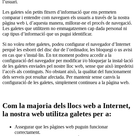
l’usuari.
Les galetes són petits fitxers d’informació que ens permeten
comparar i entendre com naveguen els usuaris a través de la nostra
pàgina web i, d’aquesta manera, millorar-ne el procés de navegació.
Les galetes que utilitzem no emmagatzemen cap dada personal ni
cap tipus d’informació que us pugui identificar.
Si no voleu rebre galetes, podeu configurar el navegador d’Internet
perquè les esborri del disc dur de l’ordinador, les bloquegi o us avisi
en cas que s’instal·lin. En tot moment podreu accedir a la
configuració del navegador per modificar i/o bloquejar la instal·lació
de les galetes enviades pel nostre lloc web, sense que això impedeixi
l’accés als continguts. No obstant això, la qualitat del funcionament
dels serveis pot resultar afectada. Per mantenir sense canvis la
configuració de les galetes, simplement continueu a la pàgina web.
Com la majoria dels llocs web a Internet,
la nostra web utilitza galetes per a:
Assegurar que les pàgines web puguin funcionar
correctament.