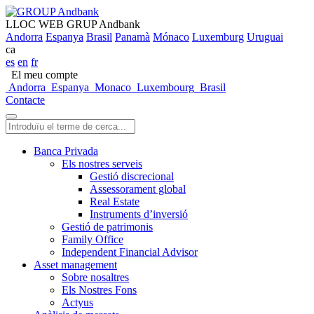
LLOC WEB GRUP Andbank
Andorra
Espanya
Brasil
Panamà
Mónaco
Luxemburg
Uruguai
ca
es
en
fr
El meu compte
Andorra
Espanya
Monaco
Luxembourg
Brasil
Contacte
Banca Privada
Els nostres serveis
Gestió discrecional
Assessorament global
Real Estate
Instruments d’inversió
Gestió de patrimonis
Family Office
Independent Financial Advisor
Asset management
Sobre nosaltres
Els Nostres Fons
Actyus