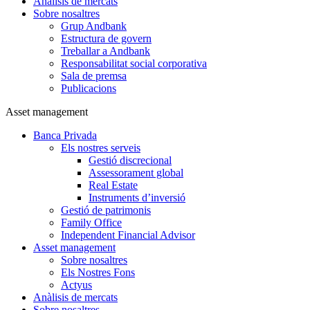
Anàlisis de mercats
Sobre nosaltres
Grup Andbank
Estructura de govern
Treballar a Andbank
Responsabilitat social corporativa
Sala de premsa
Publicacions
Asset management
Banca Privada
Els nostres serveis
Gestió discrecional
Assessorament global
Real Estate
Instruments d’inversió
Gestió de patrimonis
Family Office
Independent Financial Advisor
Asset management
Sobre nosaltres
Els Nostres Fons
Actyus
Anàlisis de mercats
Sobre nosaltres