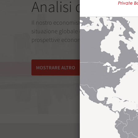
Analisi dei merca
Il nostro economista-capo, Àlex Fusté, anal
situazione globale dei mercati finanziari e 
prospettive economiche.
MOSTRARE ALTRO