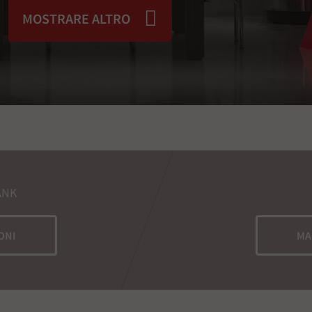
MOSTRARE ALTRO
ANK
ONI
MA