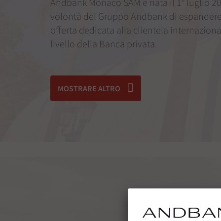
Andbank Monaco SAM è nata il 1° luglio 20
volontà del Gruppo Andbank di espandere 
offerta dedicata alla clientela internaziona
livello della Banca privata.
MOSTRARE ALTRO