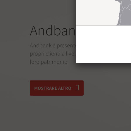
Andbank nel mo
Andbank è presente in 11 paesi, per acco
propri clienti a livello internazionale nell
loro patrimonio
MOSTRARE ALTRO