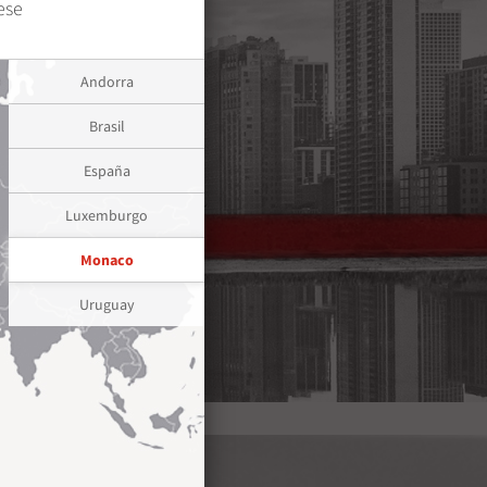
ese
Andorra
Brasil
España
Luxemburgo
Monaco
Uruguay