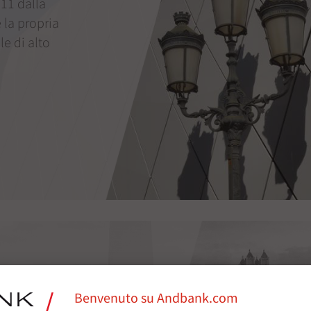
11 dalla
la propria
le di alto
Benvenuto su Andbank.com