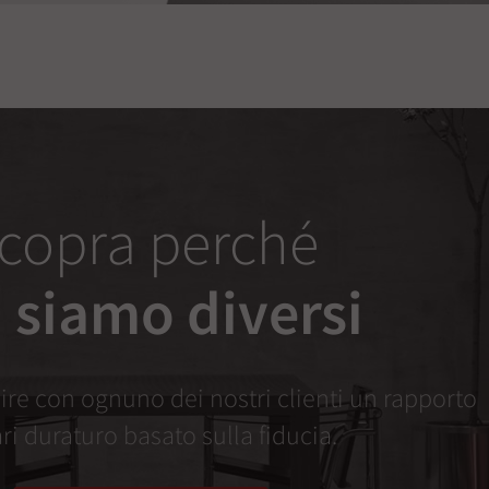
copra perché
 siamo diversi
re con ognuno dei nostri clienti un rapporto
ari duraturo basato sulla fiducia.