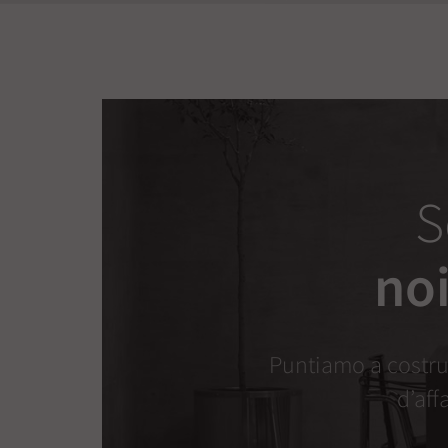
S
noi
Puntiamo a costrui
d’aff