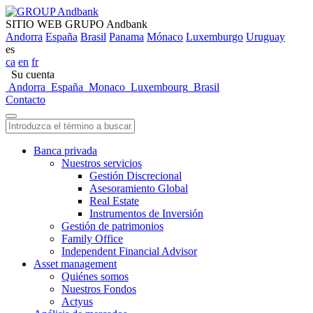
SITIO WEB GRUPO Andbank
Andorra
España
Brasil
Panama
Mónaco
Luxemburgo
Uruguay
es
ca
en
fr
Su cuenta
Andorra
España
Monaco
Luxembourg
Brasil
Contacto
Banca privada
Nuestros servicios
Gestión Discrecional
Asesoramiento Global
Real Estate
Instrumentos de Inversión
Gestión de patrimonios
Family Office
Independent Financial Advisor
Asset management
Quiénes somos
Nuestros Fondos
Actyus