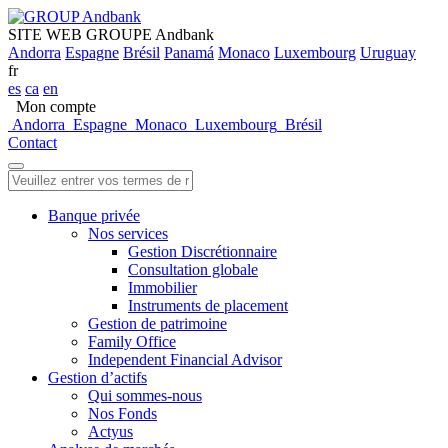
SITE WEB GROUPE Andbank
Andorra
Espagne
Brésil
Panamá
Monaco
Luxembourg
Uruguay
fr
es
ca
en
Mon compte
Andorra
Espagne
Monaco
Luxembourg
Brésil
Contact
Banque privée
Nos services
Gestion Discrétionnaire
Consultation globale
Immobilier
Instruments de placement
Gestion de patrimoine
Family Office
Independent Financial Advisor
Gestion d’actifs
Qui sommes-nous
Nos Fonds
Actyus