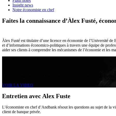
Flash notes
Insight news
Notre économiste en chef
Faites la connaissance d’Àlex Fusté, écono
Àlex Fusté est titulaire d’une licence en économie de l’Université d
et d’informations économico-politiques à travers une équipe de professi
aider ses clients à comprendre les mécanismes de l’économie et les 
Analyses financières avec
Álex Fusté
« L’étude reste rentable. Avec patience, elle peut vous offrir la meille
VOIR LA VIDEO
Entretien avec Alex Fuste
L’économiste en chef d’Andbank résout les questions au sujet de la vis
client de banque privée.