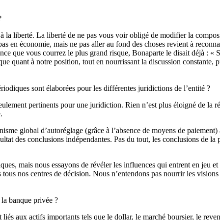
?
à la liberté. La liberté de ne pas vous voir obligé de modifier la comp
pas en économie, mais ne pas aller au fond des choses revient à reconnaî
e que vous courrez le plus grand risque, Bonaparte le disait déjà : « Se
que quant à notre position, tout en nourrissant la discussion constante, 
diques sont élaborées pour les différentes juridictions de l’entité ?
lement pertinents pour une juridiction. Rien n’est plus éloigné de la réal
.
isme global d’autoréglage (grâce à l’absence de moyens de paiement) ain
tat des conclusions indépendantes. Pas du tout, les conclusions de la p
ques, mais nous essayons de révéler les influences qui entrent en jeu et
s tous nos centres de décision. Nous n’entendons pas nourrir les visions 
 la banque privée ?
iés aux actifs importants tels que le dollar, le marché boursier, le reven