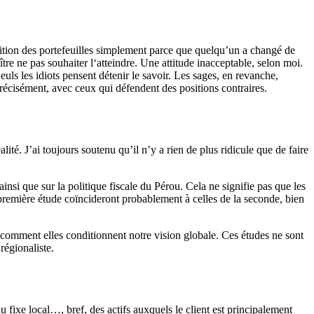
osition des portefeuilles simplement parce que quelqu’un a changé de
tre ne pas souhaiter l‘atteindre. Une attitude inacceptable, selon moi.
uls les idiots pensent détenir le savoir. Les sages, en revanche,
précisément, avec ceux qui défendent des positions contraires.
ité. J’ai toujours soutenu qu’il n’y a rien de plus ridicule que de faire
si que sur la politique fiscale du Pérou. Cela ne signifie pas que les
remière étude coïncideront probablement à celles de la seconde, bien
 comment elles conditionnent notre vision globale. Ces études ne sont
régionaliste.
u fixe local…, bref, des actifs auxquels le client est principalement