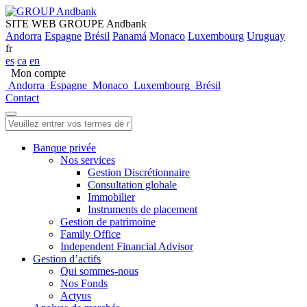
SITE WEB GROUPE Andbank
Andorra
Espagne
Brésil
Panamá
Monaco
Luxembourg
Uruguay
fr
es
ca
en
Mon compte
Andorra
Espagne
Monaco
Luxembourg
Brésil
Contact
Banque privée
Nos services
Gestion Discrétionnaire
Consultation globale
Immobilier
Instruments de placement
Gestion de patrimoine
Family Office
Independent Financial Advisor
Gestion d’actifs
Qui sommes-nous
Nos Fonds
Actyus