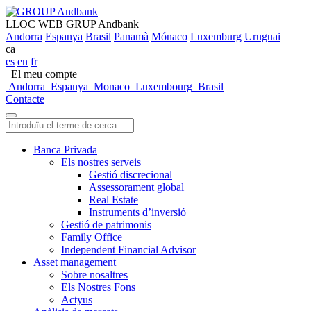
LLOC WEB GRUP Andbank
Andorra
Espanya
Brasil
Panamà
Mónaco
Luxemburg
Uruguai
ca
es
en
fr
El meu compte
Andorra
Espanya
Monaco
Luxembourg
Brasil
Contacte
Banca Privada
Els nostres serveis
Gestió discrecional
Assessorament global
Real Estate
Instruments d’inversió
Gestió de patrimonis
Family Office
Independent Financial Advisor
Asset management
Sobre nosaltres
Els Nostres Fons
Actyus