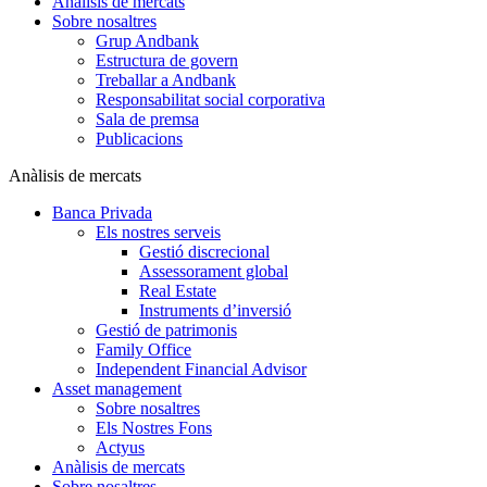
Anàlisis de mercats
Sobre nosaltres
Grup Andbank
Estructura de govern
Treballar a Andbank
Responsabilitat social corporativa
Sala de premsa
Publicacions
Anàlisis de mercats
Banca Privada
Els nostres serveis
Gestió discrecional
Assessorament global
Real Estate
Instruments d’inversió
Gestió de patrimonis
Family Office
Independent Financial Advisor
Asset management
Sobre nosaltres
Els Nostres Fons
Actyus
Anàlisis de mercats
Sobre nosaltres