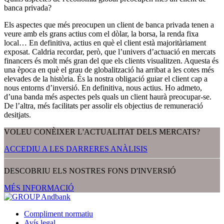
banca privada?
Els aspectes que més preocupen un client de banca privada tenen a
veure amb els grans actius com el dòlar, la borsa, la renda fixa
local… En definitiva, actius en què el client està majoritàriament
exposat. Caldria recordar, però, que l’univers d’actuació en mercats
financers és molt més gran del que els clients visualitzen. Aquesta és
una època en què el grau de globalització ha arribat a les cotes més
elevades de la història. És la nostra obligació guiar el client cap a
nous entorns d’inversió. En definitiva, nous actius. Ho admeto,
d’una banda més aspectes pels quals un client haurà preocupar-se.
De l’altra, més facilitats per assolir els objectius de remuneració
desitjats.
VOLEU CONÈIXER L'ACTUALITAT DELS MERCATS?
ACCEDIU A LES DARRERES ANÀLISIS
DESCOBRIU ELS NOSTRES FONS D'INVERSIÓ
MÉS INFORMACIÓ
Compliment normatiu
Avís legal