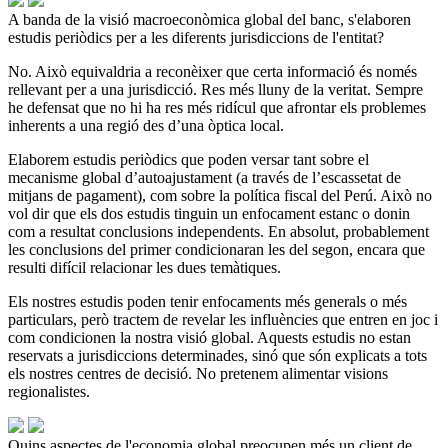
A banda de la visió macroeconòmica global del banc, s'elaboren
estudis periòdics per a les diferents jurisdiccions de l'entitat?
No. Això equivaldria a reconèixer que certa informació és només
rellevant per a una jurisdicció. Res més lluny de la veritat. Sempre
he defensat que no hi ha res més ridícul que afrontar els problemes
inherents a una regió des d’una òptica local.
Elaborem estudis periòdics que poden versar tant sobre el
mecanisme global d’autoajustament (a través de l’escassetat de
mitjans de pagament), com sobre la política fiscal del Perú. Això no
vol dir que els dos estudis tinguin un enfocament estanc o donin
com a resultat conclusions independents. En absolut, probablement
les conclusions del primer condicionaran les del segon, encara que
resulti difícil relacionar les dues temàtiques.
Els nostres estudis poden tenir enfocaments més generals o més
particulars, però tractem de revelar les influències que entren en joc i
com condicionen la nostra visió global. Aquests estudis no estan
reservats a jurisdiccions determinades, sinó que són explicats a tots
els nostres centres de decisió. No pretenem alimentar visions
regionalistes.
Quins aspectes de l'economia global preocupen més un client de