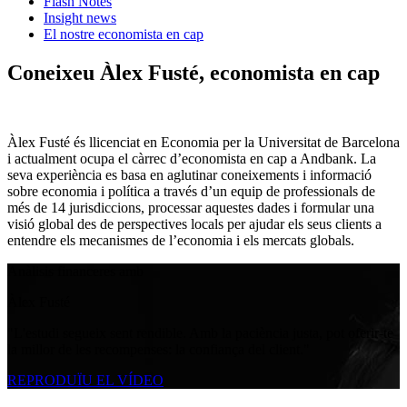
Flash Notes
Insight news
El nostre economista en cap
Coneixeu Àlex Fusté, economista en cap
Àlex Fusté és llicenciat en Economia per la Universitat de Barcelona
i actualment ocupa el càrrec d’economista en cap a Andbank. La
seva experiència es basa en aglutinar coneixements i informació
sobre economia i política a través d’un equip de professionals de
més de 14 jurisdiccions, processar aquestes dades i formular una
visió global des de perspectives locals per ajudar els seus clients a
entendre els mecanismes de l’economia i els mercats globals.
Anàlisis financeres amb
Àlex Fusté
"L'estudi segueix sent rendible. Amb la paciència justa, pot oferir-te
la millor de les recompenses: la confiança del client."
REPRODUÏU EL VÍDEO