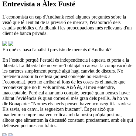
Entrevista a Àlex Fusté
L'economista en cap d'Andbank resol algunes preguntes sobre la
visió que té l'entitat de la previsió de mercats, l'elaboració dels
estudis periòdics d'Andbank i les preocupacions més rellevants d'un
client de banca privada.
En què es basa l'anàlisi i previsió de mercats d'Andbank?
En l’estudi; perquè l’estudi és independència i aquesta et porta a la
llibertat. La llibertat de no veure’t obligat a canviar la composició de
les carteres simplement perquè algú hagi canviat de discurs. No
pretenem assolir la certesa (aquest concepte no existeix a
l’economia), però no arribar al fons de les coses és el mateix que
reconèixer que no hi vols arribar. Això és, al meu entendre,
inacceptable. Però cal anar amb compte, perquè quan penses haver
albirat l’evidència és quan corres el més gran dels perills. Ja ho va
dir Bonaparte: “Només els necis pensen haver aconseguit la saviesa.
Els savis, en canvi, la segueixen buscant”. És per això que
mantenim sempre una veu crítica amb la nostra pròpia postura,
alhora que alimentem la discussió constant, precisament, amb els qui
defensen postures contràries.