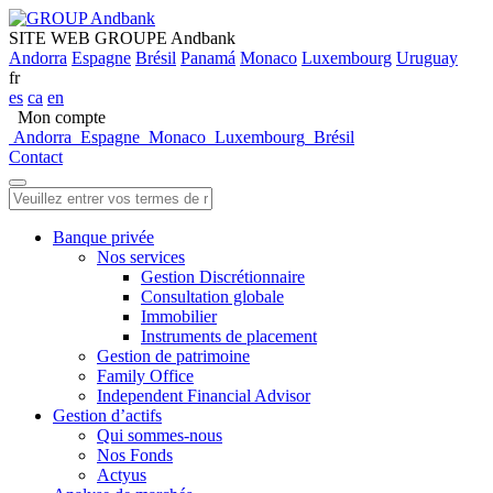
SITE WEB GROUPE Andbank
Andorra
Espagne
Brésil
Panamá
Monaco
Luxembourg
Uruguay
fr
es
ca
en
Mon compte
Andorra
Espagne
Monaco
Luxembourg
Brésil
Contact
Banque privée
Nos services
Gestion Discrétionnaire
Consultation globale
Immobilier
Instruments de placement
Gestion de patrimoine
Family Office
Independent Financial Advisor
Gestion d’actifs
Qui sommes-nous
Nos Fonds
Actyus