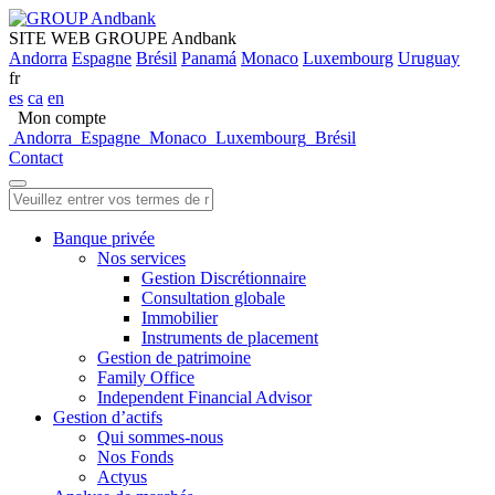
SITE WEB GROUPE Andbank
Andorra
Espagne
Brésil
Panamá
Monaco
Luxembourg
Uruguay
fr
es
ca
en
Mon compte
Andorra
Espagne
Monaco
Luxembourg
Brésil
Contact
Banque privée
Nos services
Gestion Discrétionnaire
Consultation globale
Immobilier
Instruments de placement
Gestion de patrimoine
Family Office
Independent Financial Advisor
Gestion d’actifs
Qui sommes-nous
Nos Fonds
Actyus