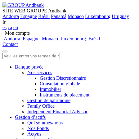
SITE WEB GROUPE Andbank
Andorra
Espagne
Brésil
Panamá
Monaco
Luxembourg
Uruguay
fr
es
ca
en
Mon compte
Andorra
Espagne
Monaco
Luxembourg
Brésil
Contact
Banque privée
Nos services
Gestion Discrétionnaire
Consultation globale
Immobilier
Instruments de placement
Gestion de patrimoine
Family Office
Independent Financial Advisor
Gestion d’actifs
Qui sommes-nous
Nos Fonds
Actyus