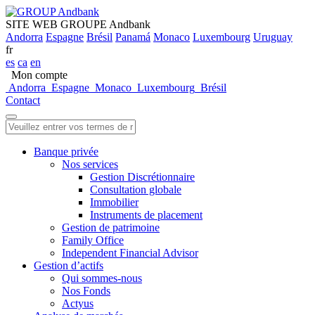
SITE WEB GROUPE Andbank
Andorra
Espagne
Brésil
Panamá
Monaco
Luxembourg
Uruguay
fr
es
ca
en
Mon compte
Andorra
Espagne
Monaco
Luxembourg
Brésil
Contact
Banque privée
Nos services
Gestion Discrétionnaire
Consultation globale
Immobilier
Instruments de placement
Gestion de patrimoine
Family Office
Independent Financial Advisor
Gestion d’actifs
Qui sommes-nous
Nos Fonds
Actyus