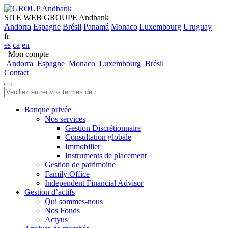
SITE WEB GROUPE Andbank
Andorra
Espagne
Brésil
Panamá
Monaco
Luxembourg
Uruguay
fr
es
ca
en
Mon compte
Andorra
Espagne
Monaco
Luxembourg
Brésil
Contact
Banque privée
Nos services
Gestion Discrétionnaire
Consultation globale
Immobilier
Instruments de placement
Gestion de patrimoine
Family Office
Independent Financial Advisor
Gestion d’actifs
Qui sommes-nous
Nos Fonds
Actyus