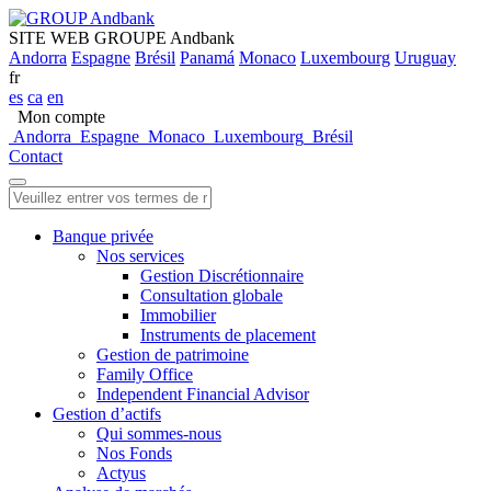
SITE WEB GROUPE Andbank
Andorra
Espagne
Brésil
Panamá
Monaco
Luxembourg
Uruguay
fr
es
ca
en
Mon compte
Andorra
Espagne
Monaco
Luxembourg
Brésil
Contact
Banque privée
Nos services
Gestion Discrétionnaire
Consultation globale
Immobilier
Instruments de placement
Gestion de patrimoine
Family Office
Independent Financial Advisor
Gestion d’actifs
Qui sommes-nous
Nos Fonds
Actyus