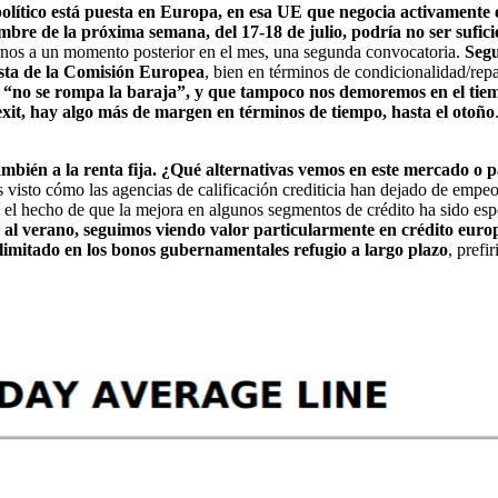
a político está puesta en Europa, en esa UE que negocia activamente 
bre de la próxima semana, del 17-18 de julio, podría no ser sufic
arnos a un momento posterior en el mes, una segunda convocatoria.
Seg
sta de la Comisión Europea
, bien en términos de condicionalidad/repa
que “no se rompa la baraja”, y que tampoco nos demoremos en el tie
exit, hay algo más de margen en términos de tiempo, hasta el otoño
ambién a la renta fija. ¿Qué alternativas vemos en este mercado o 
visto cómo las agencias de calificación crediticia han dejado de empeo
í el hecho de que la mejora en algunos segmentos de crédito ha sido es
a al verano, seguimos viendo valor particularmente en crédito euro
imitado en los bonos gubernamentales refugio a largo plazo
, prefi