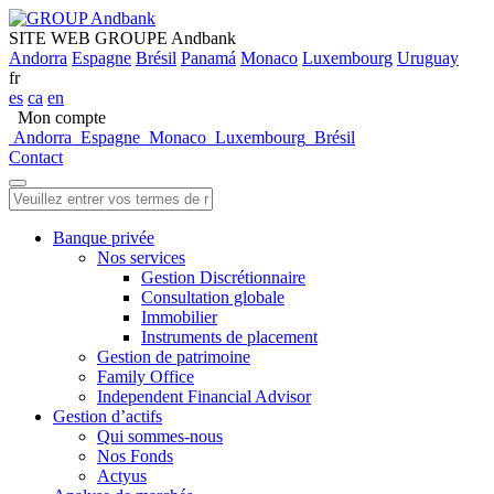
SITE WEB GROUPE Andbank
Andorra
Espagne
Brésil
Panamá
Monaco
Luxembourg
Uruguay
fr
es
ca
en
Mon compte
Andorra
Espagne
Monaco
Luxembourg
Brésil
Contact
Banque privée
Nos services
Gestion Discrétionnaire
Consultation globale
Immobilier
Instruments de placement
Gestion de patrimoine
Family Office
Independent Financial Advisor
Gestion d’actifs
Qui sommes-nous
Nos Fonds
Actyus