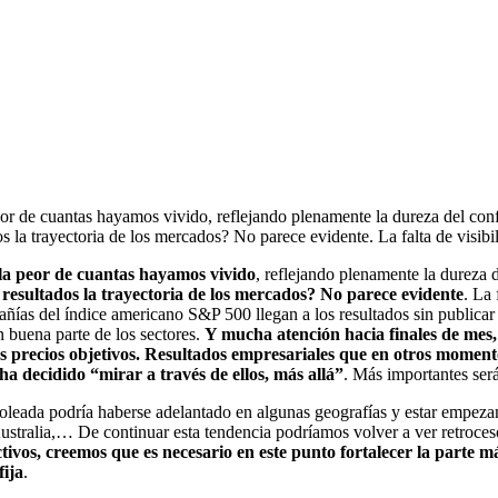
or de cuantas hayamos vivido, reflejando plenamente la dureza del confi
s la trayectoria de los mercados? No parece evidente. La falta de visib
 la peor de cuantas hayamos vivido
, reflejando plenamente la dureza d
resultados la trayectoria de los mercados? No parece evidente
. La 
mpañías del índice americano S&P 500 llegan a los resultados sin publicar
n buena parte de los sectores.
Y mucha atención hacia finales de mes, 
 precios objetivos. Resultados empresariales que en otros momento
a decidido “mirar a través de ellos, más allá”
. Más importantes serán
oleada podría haberse adelantado en algunas geografías y estar empezan
stralia,… De continuar esta tendencia podríamos volver a ver retrocesos 
ctivos, creemos que es necesario en este punto fortalecer la parte má
fija
.