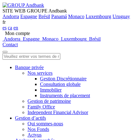
SITE WEB GROUPE Andbank
Andorra
Espagne
Brésil
Panamá
Monaco
Luxembourg
Uruguay
fr
es
ca
en
Mon compte
Andorra
Espagne
Monaco
Luxembourg
Brésil
Contact
Banque privée
Nos services
Gestion Discrétionnaire
Consultation globale
Immobilier
Instruments de placement
Gestion de patrimoine
Family Office
Independent Financial Advisor
Gestion d’actifs
Qui sommes-nous
Nos Fonds
Actyus