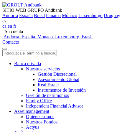
SITIO WEB GRUPO Andbank
Andorra
España
Brasil
Panama
Mónaco
Luxemburgo
Uruguay
es
ca
en
fr
Su cuenta
Andorra
España
Monaco
Luxembourg
Brasil
Contacto
Banca privada
Nuestros servicios
Gestión Discrecional
Asesoramiento Global
Real Estate
Instrumentos de Inversión
Gestión de patrimonios
Family Office
Independent Financial Advisor
Asset management
Quiénes somos
Nuestros Fondos
Actyus