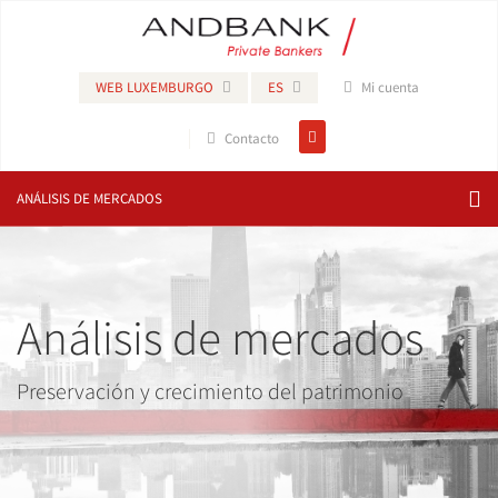
WEB LUXEMBURGO
ES
Mi cuenta
Contacto
ANÁLISIS DE MERCADOS
Análisis de mercados
Preservación y crecimiento del patrimonio