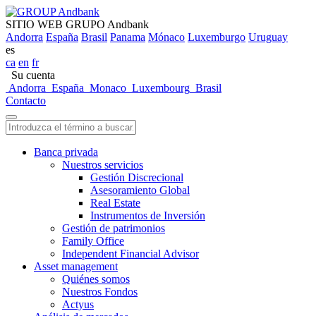
SITIO WEB GRUPO Andbank
Andorra
España
Brasil
Panama
Mónaco
Luxemburgo
Uruguay
es
ca
en
fr
Su cuenta
Andorra
España
Monaco
Luxembourg
Brasil
Contacto
Banca privada
Nuestros servicios
Gestión Discrecional
Asesoramiento Global
Real Estate
Instrumentos de Inversión
Gestión de patrimonios
Family Office
Independent Financial Advisor
Asset management
Quiénes somos
Nuestros Fondos
Actyus