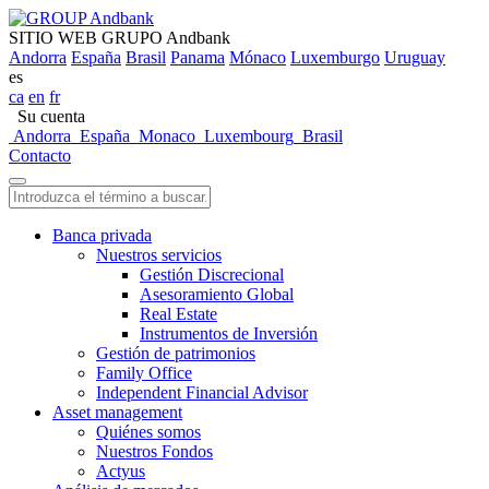
SITIO WEB GRUPO Andbank
Andorra
España
Brasil
Panama
Mónaco
Luxemburgo
Uruguay
es
ca
en
fr
Su cuenta
Andorra
España
Monaco
Luxembourg
Brasil
Contacto
Banca privada
Nuestros servicios
Gestión Discrecional
Asesoramiento Global
Real Estate
Instrumentos de Inversión
Gestión de patrimonios
Family Office
Independent Financial Advisor
Asset management
Quiénes somos
Nuestros Fondos
Actyus