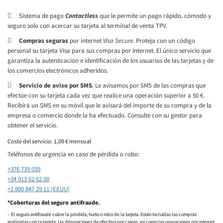
Sistema de pago
Contactless
que le permite un pago rápido, cómodo y
seguro solo con acercar su tarjeta al terminal de venta TPV.
Compras seguras
por internet
Visa Secure
. Proteja con un código
personal su tarjeta Visa para sus compras por Internet. El único servicio que
garantiza la autenticación e identificación de los usuarios de las tarjetas y de
los comercios electrónicos adheridos.
Servicio de aviso por SMS
. Le avisamos por SMS de las compras que
efectúe con su tarjeta cada vez que realice una operación superior a 50 €.
Recibirá un SMS en su móvil que le avisará del importe de su compra y de la
empresa o comercio donde la ha efectuado. Consulte con su gestor para
obtener el servicio.
Coste del servicio: 1,00 € mensual
Teléfonos de urgencia en caso de pérdida o robo:
+376 739 039
+34 913 62 62 00
+1 800 847 29 11 (EEUU)
*Coberturas del seguro antifraude.
– El seguro antifraude cubre la pérdida, hurto o robo de la tarjeta. Están incluidas las compras
realizadas con la tarjeta, las disposiciones de efectivo por cajero, así como las operaciones por internet