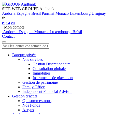
SITE WEB GROUPE Andbank
Andorra
Espagne
Brésil
Panamá
Monaco
Luxembourg
Uruguay
fr
es
ca
en
Mon compte
Andorra
Espagne
Monaco
Luxembourg
Brésil
Contact
Banque privée
Nos services
Gestion Discrétionnaire
Consultation globale
Immobilier
Instruments de placement
Gestion de patrimoine
Family Office
Independent Financial Advisor
Gestion d’actifs
Qui sommes-nous
Nos Fonds
Actyus