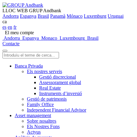
LLOC WEB GRUP Andbank
Andorra
Espanya
Brasil
Panamà
Mónaco
Luxemburg
Uruguai
ca
es
en
fr
El meu compte
Andorra
Espanya
Monaco
Luxembourg
Brasil
Contacte
Banca Privada
Els nostres serveis
Gestió discrecional
Assessorament global
Real Estate
Instruments d’inversió
Gestió de patrimonis
Family Office
Independent Financial Advisor
Asset management
Sobre nosaltres
Els Nostres Fons
Actyus