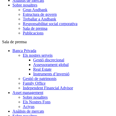
Anàlisis de mercats
Sobre nosaltres
Grup Andbank
Estructura de govern
Treballar a Andbank
Responsabilitat social corporativa
Sala de premsa
Publicacions
Sala de premsa
Banca Privada
Els nostres serveis
Gestió discrecional
Assessorament global
Real Estate
Instruments d’inversió
Gestió de patrimonis
Family Office
Independent Financial Advisor
Asset management
Sobre nosaltres
Els Nostres Fons
Actyus
Anàlisis de mercats
Sobre nosaltres