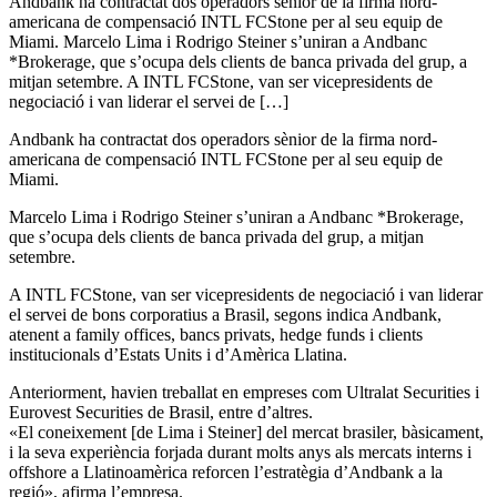
Andbank ha contractat dos operadors sènior de la firma nord-
americana de compensació INTL FCStone per al seu equip de
Miami. Marcelo Lima i Rodrigo Steiner s’uniran a Andbanc
*Brokerage, que s’ocupa dels clients de banca privada del grup, a
mitjan setembre. A INTL FCStone, van ser vicepresidents de
negociació i van liderar el servei de […]
Andbank ha contractat dos operadors sènior de la firma nord-
americana de compensació INTL FCStone per al seu equip de
Miami.
Marcelo Lima i Rodrigo Steiner s’uniran a Andbanc *Brokerage,
que s’ocupa dels clients de banca privada del grup, a mitjan
setembre.
A INTL FCStone, van ser vicepresidents de negociació i van liderar
el servei de bons corporatius a Brasil, segons indica Andbank,
atenent a family offices, bancs privats, hedge funds i clients
institucionals d’Estats Units i d’Amèrica Llatina.
Anteriorment, havien treballat en empreses com Ultralat Securities i
Eurovest Securities de Brasil, entre d’altres.
«El coneixement [de Lima i Steiner] del mercat brasiler, bàsicament,
i la seva experiència forjada durant molts anys als mercats interns i
offshore a Llatinoamèrica reforcen l’estratègia d’Andbank a la
regió», afirma l’empresa.