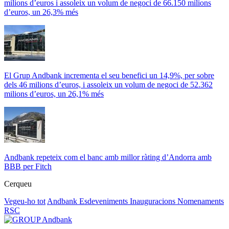
milions d’euros i assoleix un volum de negoci de 66.150 milions
d’euros, un 26,3% més
El Grup Andbank incrementa el seu benefici un 14,9%, per sobre
dels 46 milions d’euros, i assoleix un volum de negoci de 52.362
milions d’euros, un 26,1% més
Andbank repeteix com el banc amb millor ràting d’Andorra amb
BBB per Fitch
Cerqueu
Vegeu-ho tot
Andbank
Esdeveniments
Inauguracions
Nomenaments
RSC