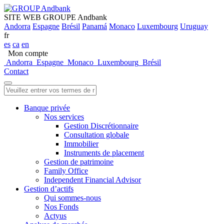
SITE WEB GROUPE Andbank
Andorra
Espagne
Brésil
Panamá
Monaco
Luxembourg
Uruguay
fr
es
ca
en
Mon compte
Andorra
Espagne
Monaco
Luxembourg
Brésil
Contact
Banque privée
Nos services
Gestion Discrétionnaire
Consultation globale
Immobilier
Instruments de placement
Gestion de patrimoine
Family Office
Independent Financial Advisor
Gestion d’actifs
Qui sommes-nous
Nos Fonds
Actyus