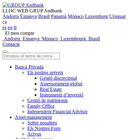
LLOC WEB GRUP Andbank
Andorra
Espanya
Brasil
Panamà
Mónaco
Luxemburg
Uruguai
ca
es
en
fr
El meu compte
Andorra
Espanya
Monaco
Luxembourg
Brasil
Contacte
Banca Privada
Els nostres serveis
Gestió discrecional
Assessorament global
Real Estate
Instruments d’inversió
Gestió de patrimonis
Family Office
Independent Financial Advisor
Asset management
Sobre nosaltres
Els Nostres Fons
Actyus