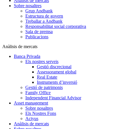
Anàlisis de mercats
Sobre nosaltres
Grup Andbank
Estructura de govern
Treballar a Andbank
Responsabilitat social corporativa
Sala de premsa
Publicacions
Anàlisis de mercats
Banca Privada
Els nostres serveis
Gestió discrecional
Assessorament global
Real Estate
Instruments d’inversió
Gestió de patrimonis
Family Office
Independent Financial Advisor
Asset management
Sobre nosaltres
Els Nostres Fons
Actyus
Anàlisis de mercats
Sobre nosaltres