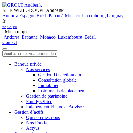
SITE WEB GROUPE Andbank
Andorra
Espagne
Brésil
Panamá
Monaco
Luxembourg
Uruguay
fr
es
ca
en
Mon compte
Andorra
Espagne
Monaco
Luxembourg
Brésil
Contact
Banque privée
Nos services
Gestion Discrétionnaire
Consultation globale
Immobilier
Instruments de placement
Gestion de patrimoine
Family Office
Independent Financial Advisor
Gestion d’actifs
Qui sommes-nous
Nos Fonds
Actyus