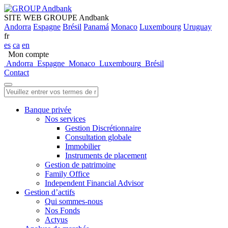
SITE WEB GROUPE Andbank
Andorra
Espagne
Brésil
Panamá
Monaco
Luxembourg
Uruguay
fr
es
ca
en
Mon compte
Andorra
Espagne
Monaco
Luxembourg
Brésil
Contact
Banque privée
Nos services
Gestion Discrétionnaire
Consultation globale
Immobilier
Instruments de placement
Gestion de patrimoine
Family Office
Independent Financial Advisor
Gestion d’actifs
Qui sommes-nous
Nos Fonds
Actyus