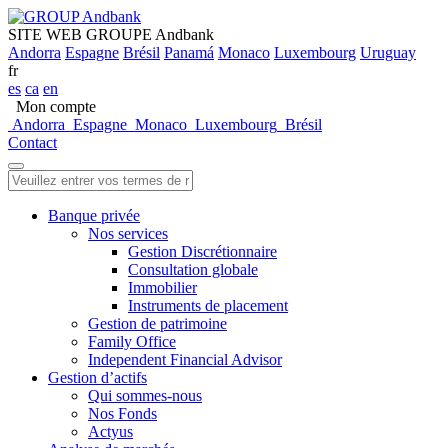
SITE WEB GROUPE Andbank
Andorra
Espagne
Brésil
Panamá
Monaco
Luxembourg
Uruguay
fr
es
ca
en
Mon compte
Andorra
Espagne
Monaco
Luxembourg
Brésil
Contact
Banque privée
Nos services
Gestion Discrétionnaire
Consultation globale
Immobilier
Instruments de placement
Gestion de patrimoine
Family Office
Independent Financial Advisor
Gestion d’actifs
Qui sommes-nous
Nos Fonds
Actyus