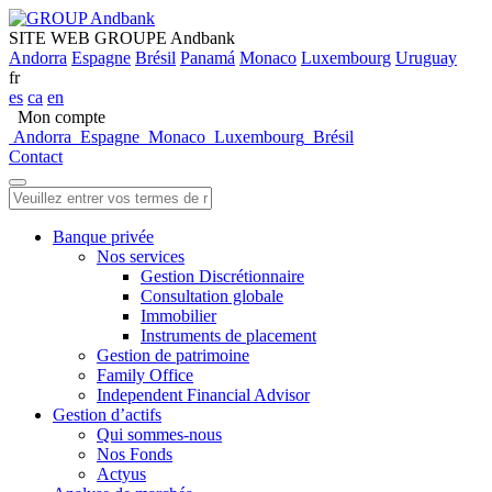
SITE WEB GROUPE Andbank
Andorra
Espagne
Brésil
Panamá
Monaco
Luxembourg
Uruguay
fr
es
ca
en
Mon compte
Andorra
Espagne
Monaco
Luxembourg
Brésil
Contact
Banque privée
Nos services
Gestion Discrétionnaire
Consultation globale
Immobilier
Instruments de placement
Gestion de patrimoine
Family Office
Independent Financial Advisor
Gestion d’actifs
Qui sommes-nous
Nos Fonds
Actyus