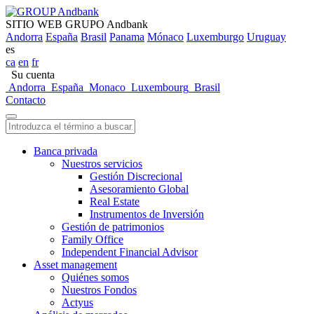
SITIO WEB GRUPO Andbank
Andorra
España
Brasil
Panama
Mónaco
Luxemburgo
Uruguay
es
ca
en
fr
Su cuenta
Andorra
España
Monaco
Luxembourg
Brasil
Contacto
Banca privada
Nuestros servicios
Gestión Discrecional
Asesoramiento Global
Real Estate
Instrumentos de Inversión
Gestión de patrimonios
Family Office
Independent Financial Advisor
Asset management
Quiénes somos
Nuestros Fondos
Actyus