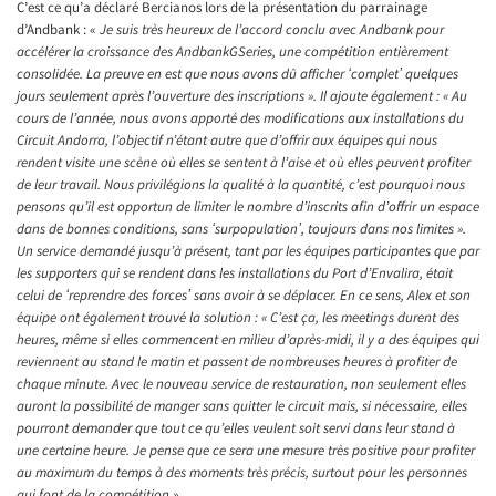
C’est ce qu’a déclaré Bercianos lors de la présentation du parrainage
d’Andbank : «
Je suis très heureux de l’accord conclu avec Andbank pour
accélérer la croissance des AndbankGSeries, une compétition entièrement
consolidée. La preuve en est que nous avons dû afficher ʻcompletʼ quelques
jours seulement après l’ouverture des inscriptions ». Il ajoute également : « Au
cours de l’année, nous avons apporté des modifications aux installations du
Circuit Andorra, l’objectif n’étant autre que d’offrir aux équipes qui nous
rendent visite une scène où elles se sentent à l’aise et où elles peuvent profiter
de leur travail. Nous privilégions la qualité à la quantité, c’est pourquoi nous
pensons qu’il est opportun de limiter le nombre d’inscrits afin d’offrir un espace
dans de bonnes conditions, sans ʻsurpopulationʼ, toujours dans nos limites ».
Un service demandé jusqu’à présent, tant par les équipes participantes que par
les supporters qui se rendent dans les installations du Port d’Envalira, était
celui de ʻreprendre des forcesʼ sans avoir à se déplacer. En ce sens, Alex et son
équipe ont également trouvé la solution : « C’est ça, les meetings durent des
heures, même si elles commencent en milieu d’après-midi, il y a des équipes qui
reviennent au stand le matin et passent de nombreuses heures à profiter de
chaque minute. Avec le nouveau service de restauration, non seulement elles
auront la possibilité de manger sans quitter le circuit mais, si nécessaire, elles
pourront demander que tout ce qu’elles veulent soit servi dans leur stand à
une certaine heure. Je pense que ce sera une mesure très positive pour profiter
au maximum du temps à des moments très précis, surtout pour les personnes
qui font de la compétition
».