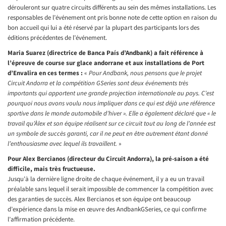
dérouleront sur quatre circuits différents au sein des mêmes installations. Les
responsables de l’événement ont pris bonne note de cette option en raison du
bon accueil qui lui a été réservé par la plupart des participants lors des
éditions précédentes de l’événement.
Maria Suarez (directrice de Banca País d’Andbank) a fait référence à
l’épreuve de course sur glace andorrane et aux installations de Port
d’Envalira en ces termes :
«
Pour Andbank, nous pensons que le projet
Circuit Andorra et la compétition GSeries sont deux événements très
importants qui apportent une grande projection internationale au pays. C’est
pourquoi nous avons voulu nous impliquer dans ce qui est déjà une référence
sportive dans le monde automobile d’hiver ». Elle a également déclaré que « le
travail qu’Àlex et son équipe réalisent sur ce circuit tout au long de l’année est
un symbole de succès garanti, car il ne peut en être autrement étant donné
l’enthousiasme avec lequel ils travaillent.
»
Pour Alex Bercianos (directeur du Circuit Andorra), la pré-saison a été
difficile, mais très fructueuse.
Jusqu’à la dernière ligne droite de chaque événement, il y a eu un travail
préalable sans lequel il serait impossible de commencer la compétition avec
des garanties de succès. Alex Bercianos et son équipe ont beaucoup
d’expérience dans la mise en œuvre des AndbankGSeries, ce qui confirme
l’affirmation précédente.