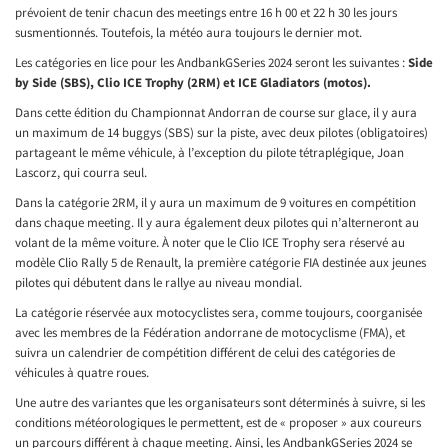
prévoient de tenir chacun des meetings entre 16 h 00 et 22 h 30 les jours
susmentionnés. Toutefois, la météo aura toujours le dernier mot.
Les catégories en lice pour les AndbankGSeries 2024 seront les suivantes :
Side
by Side (SBS), Clio ICE Trophy (2RM) et ICE Gladiators (motos).
Dans cette édition du Championnat Andorran de course sur glace, il y aura
un maximum de 14 buggys (SBS) sur la piste, avec deux pilotes (obligatoires)
partageant le même véhicule, à l’exception du pilote tétraplégique, Joan
Lascorz, qui courra seul.
Dans la catégorie 2RM, il y aura un maximum de 9 voitures en compétition
dans chaque meeting. Il y aura également deux pilotes qui n’alterneront au
volant de la même voiture. À noter que le Clio ICE Trophy sera réservé au
modèle Clio Rally 5 de Renault, la première catégorie FIA destinée aux jeunes
pilotes qui débutent dans le rallye au niveau mondial.
La catégorie réservée aux motocyclistes sera, comme toujours, coorganisée
avec les membres de la Fédération andorrane de motocyclisme (FMA), et
suivra un calendrier de compétition différent de celui des catégories de
véhicules à quatre roues.
Une autre des variantes que les organisateurs sont déterminés à suivre, si les
conditions météorologiques le permettent, est de « proposer » aux coureurs
un parcours différent à chaque meeting. Ainsi, les AndbankGSeries 2024 se