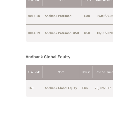
0014-18
Andbank Patrimoni
EUR
30/09/2019
0014-19
Andbank Patrimoni USD
USD
10/11/2020
Andbank Global Equity
AFA Code
Nom
Devise
Date de lanc
169
Andbank Global Equity
EUR
28/12/2017