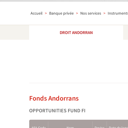
Accueil
>
Banque privée
>
Nos services
>
Instrument
DROIT ANDORRAN
Fonds Andorrans
OPPORTUNITIES FUND FI
AFA Code
Nom
Devise
Date de lan