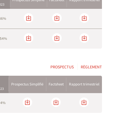
023
86%
.54%
PROSPECTUS
RÈGLEMENT
Prospectus Simplifié
Factsheet
Rapport trimestriel
023
84%