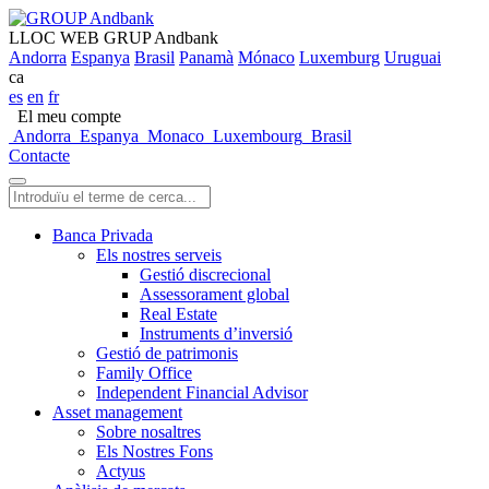
LLOC WEB GRUP Andbank
Andorra
Espanya
Brasil
Panamà
Mónaco
Luxemburg
Uruguai
ca
es
en
fr
El meu compte
Andorra
Espanya
Monaco
Luxembourg
Brasil
Contacte
Banca Privada
Els nostres serveis
Gestió discrecional
Assessorament global
Real Estate
Instruments d’inversió
Gestió de patrimonis
Family Office
Independent Financial Advisor
Asset management
Sobre nosaltres
Els Nostres Fons
Actyus