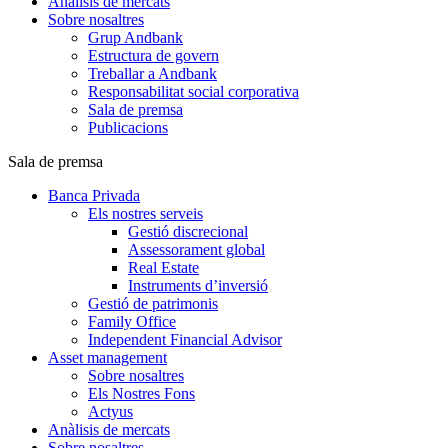
Anàlisis de mercats
Sobre nosaltres
Grup Andbank
Estructura de govern
Treballar a Andbank
Responsabilitat social corporativa
Sala de premsa
Publicacions
Sala de premsa
Banca Privada
Els nostres serveis
Gestió discrecional
Assessorament global
Real Estate
Instruments d’inversió
Gestió de patrimonis
Family Office
Independent Financial Advisor
Asset management
Sobre nosaltres
Els Nostres Fons
Actyus
Anàlisis de mercats
Sobre nosaltres