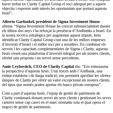
haver trobat en Clarity Capital Group el soci adequat per a aquest
objectiu i esperem amb interès les oportunitats que portarà aquesta
fusió”.
Alberto Garfunkel, president de Sigma Investment House
afirma: “Sigma Investment House ha crescut substancialment durant
els últims dos anys i ha reforçat la presència d’Andbanks a Israel. En
la nostra recerca estratègica per augmentar aquest impuls, hem
identificat Clarity Capital Group com una de les millors empreses
d’inversió d’Israel i el millor soci per a nosaltres. En combinar els
serveis i les capacitats complementàries de Sigma i Clarity, aquesta
fusió crearà una plataforma d’inversió integral per als nostres clients,
oferint una proposta i un servei sense precedents.
Amir Leybovitch, CEO de Clarity Capital
diu: “Ens entusiasma
la perspectiva d’aquesta fusió. Unir forces amb l’Andbank, una
entitat establerta i de llarga tradició, ens permetrà aprofitar les ofertes
úniques de Clarity per oferir un valor excepcional als nostres clients,
del tipus que només poden aportar els bancs privats europeus”.
Com a part d’aquesta fusió, l’equip de gestió de patrimonis de
Clarity continuarà donant servei als seus clients i gestionant les seves
carteres sense cap canvi en el marc normatiu sota el qual opera el
negoci de gestió de patrimonis.