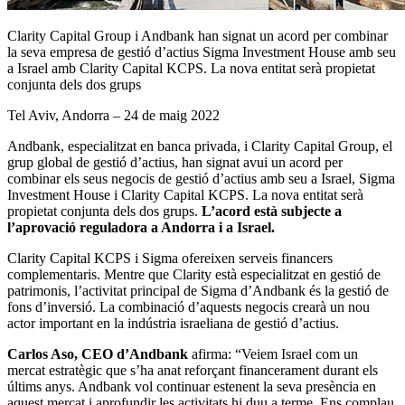
Clarity Capital Group i Andbank han signat un acord per combinar
la seva empresa de gestió d’actius Sigma Investment House amb seu
a Israel amb Clarity Capital KCPS. La nova entitat serà propietat
conjunta dels dos grups
Tel Aviv, Andorra – 24 de maig 2022
Andbank, especialitzat en banca privada, i Clarity Capital Group, el
grup global de gestió d’actius, han signat avui un acord per
combinar els seus negocis de gestió d’actius amb seu a Israel, Sigma
Investment House i Clarity Capital KCPS. La nova entitat serà
propietat conjunta dels dos grups.
L’acord està subjecte a
l’aprovació reguladora a Andorra i a Israel.
Clarity Capital KCPS i Sigma ofereixen serveis financers
complementaris. Mentre que Clarity està especialitzat en gestió de
patrimonis, l’activitat principal de Sigma d’Andbank és la gestió de
fons d’inversió. La combinació d’aquests negocis crearà un nou
actor important en la indústria israeliana de gestió d’actius.
Carlos Aso, CEO d’Andbank
afirma: “Veiem Israel com un
mercat estratègic que s’ha anat reforçant financerament durant els
últims anys. Andbank vol continuar estenent la seva presència en
aquest mercat i aprofundir les activitats hi duu a terme. Ens complau