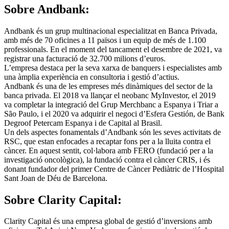
Sobre Andbank:
Andbank és un grup multinacional especialitzat en Banca Privada,
amb més de 70 oficines a 11 països i un equip de més de 1.100
professionals. En el moment del tancament el desembre de 2021, va
registrar una facturació de 32.700 milions d’euros.
L’empresa destaca per la seva xarxa de banquers i especialistes amb
una àmplia experiència en consultoria i gestió d’actius.
Andbank és una de les empreses més dinàmiques del sector de la
banca privada. El 2018 va llançar el neobanc MyInvestor, el 2019
va completar la integració del Grup Merchbanc a Espanya i Triar a
São Paulo, i el 2020 va adquirir el negoci d’Esfera Gestión, de Bank
Degroof Petercam Espanya i de Capital al Brasil.
Un dels aspectes fonamentals d’Andbank són les seves activitats de
RSC, que estan enfocades a recaptar fons per a la lluita contra el
càncer. En aquest sentit, col·labora amb FERO (fundació per a la
investigació oncològica), la fundació contra el càncer CRIS, i és
donant fundador del primer Centre de Càncer Pediàtric de l’Hospital
Sant Joan de Déu de Barcelona.
Sobre Clarity Capital:
Clarity Capital és una empresa global de gestió d’inversions amb