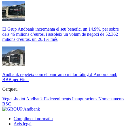
El Grup Andbank incrementa el seu benefici un 14,9%, per sobre
dels 46 milions d’euros, i assoleix un volum de negoci de 52.362
milions d’euros, un 26,1% més
Andbank repeteix com el banc amb millor ràting d’Andorra amb
BBB per Fitch
Cerqueu
Vegeu-ho tot
Andbank
Esdeveniments
Inauguracions
Nomenaments
RSC
Compliment normatiu
Avís legal