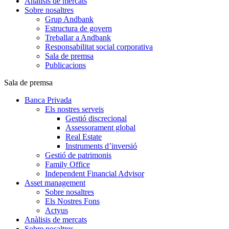
Anàlisis de mercats
Sobre nosaltres
Grup Andbank
Estructura de govern
Treballar a Andbank
Responsabilitat social corporativa
Sala de premsa
Publicacions
Sala de premsa
Banca Privada
Els nostres serveis
Gestió discrecional
Assessorament global
Real Estate
Instruments d’inversió
Gestió de patrimonis
Family Office
Independent Financial Advisor
Asset management
Sobre nosaltres
Els Nostres Fons
Actyus
Anàlisis de mercats
Sobre nosaltres