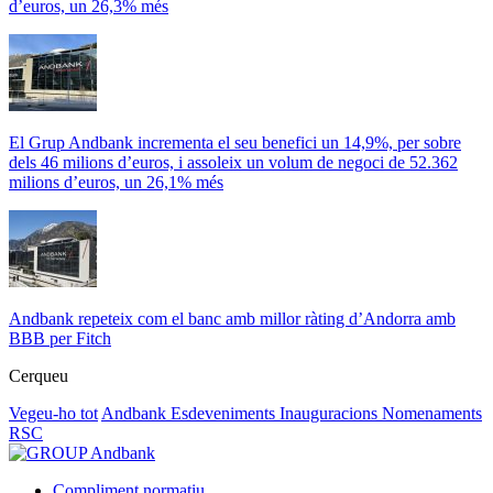
d’euros, un 26,3% més
El Grup Andbank incrementa el seu benefici un 14,9%, per sobre
dels 46 milions d’euros, i assoleix un volum de negoci de 52.362
milions d’euros, un 26,1% més
Andbank repeteix com el banc amb millor ràting d’Andorra amb
BBB per Fitch
Cerqueu
Vegeu-ho tot
Andbank
Esdeveniments
Inauguracions
Nomenaments
RSC
Compliment normatiu