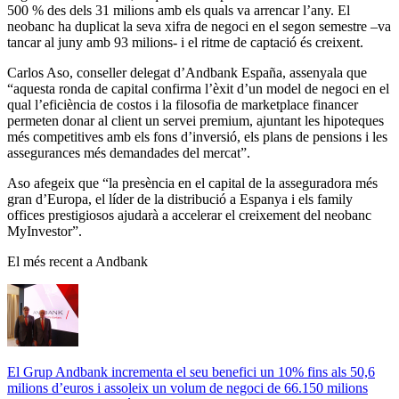
500 % des dels 31 milions amb els quals va arrencar l’any. El
neobanc ha duplicat la seva xifra de negoci en el segon semestre –va
tancar al juny amb 93 milions- i el ritme de captació és creixent.
Carlos Aso, conseller delegat d’Andbank España, assenyala que
“aquesta ronda de capital confirma l’èxit d’un model de negoci en el
qual l’eficiència de costos i la filosofia de marketplace financer
permeten donar al client un servei premium, ajuntant les hipoteques
més competitives amb els fons d’inversió, els plans de pensions i les
assegurances més demandades del mercat”.
Aso afegeix que “la presència en el capital de la asseguradora més
gran d’Europa, el líder de la distribució a Espanya i els family
offices prestigiosos ajudarà a accelerar el creixement del neobanc
MyInvestor”.
El més recent a Andbank
El Grup Andbank incrementa el seu benefici un 10% fins als 50,6
milions d’euros i assoleix un volum de negoci de 66.150 milions