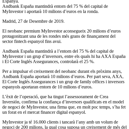
Espanya.
Andbank España mantindrà entorn del 75 % del capital de
MyInvestor i aportarà 10 milions d’euros en la ronda.
Madrid, 27 de Desembre de 2019.
El neobanc premium MyInvestor aconsegueix 20 milions d’euros
protagonitzant una de les rondes més grans de finançament del
sector fintech espanyol fins avui.
Andbank España mantindrà a l’entorn del 75 % del capital de
MyInvestor i un grup d’inversors, entre els quals hi ha AXA España
i El Corte Inglés Assegurances, controlarà el 25 %.
Per a impulsar el creixement del neobanc durant els pròxims anys,
Andbank España aportarà 10 milions d’euros. Per part seva, AXA,
El Corte Inglés Assegurances i un grup de family offices i inversors
espanyols aportaran entorn de 10 milions d’euros.
L’èxit de l’operació, que ha tingut l’assessorament de Crea
Inversión, confirma la confiança d’inversors qualificats en el model
de negoci de MyInvestor, una firma que, en molt poc temps, s’ha fet
un forat en el mercat financer digital espanyol.
MyInvestor ja té 16.000 clients i tancarà l’any amb un volum de
negoci de 200 milions, la qual cosa suposa un creixement de més del