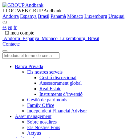
LLOC WEB GRUP Andbank
Andorra
Espanya
Brasil
Panamà
Mónaco
Luxemburg
Uruguai
ca
es
en
fr
El meu compte
Andorra
Espanya
Monaco
Luxembourg
Brasil
Contacte
Banca Privada
Els nostres serveis
Gestió discrecional
Assessorament global
Real Estate
Instruments d’inversió
Gestió de patrimonis
Family Office
Independent Financial Advisor
Asset management
Sobre nosaltres
Els Nostres Fons
Actyus