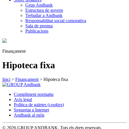
Grup Andbank
Estructura de govern
Treballar a Andbank
Responsabilitat social corporativa
Sala de premsa
Publicacions
Finançament
Hipoteca fixa
Inici
>
Finançament
>
Hipoteca fixa
Compliment normatiu
Avís legal
Política de galetes (
cookies
)
Seguretat a Internet
Andbank al món
© 2026 GROUP ANDBANK. Tots els drets reservats.