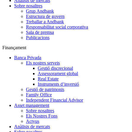
Anàlisis de mercats
Sobre nosaltres
Grup Andbank
Estructura de govern
Treballar a Andbank
Responsabilitat social corporativa
Sala de premsa
Publicacions
Finançament
Banca Privada
Els nostres serveis
Gestió discrecional
Assessorament global
Real Estate
Instruments d’inversió
Gestió de patrimonis
Family Office
Independent Financial Advisor
Asset management
Sobre nosaltres
Els Nostres Fons
Actyus
Anàlisis de mercats
Sobre nosaltres