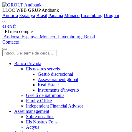
LLOC WEB GRUP Andbank
Andorra
Espanya
Brasil
Panamà
Mónaco
Luxemburg
Uruguai
ca
es
en
fr
El meu compte
Andorra
Espanya
Monaco
Luxembourg
Brasil
Contacte
Banca Privada
Els nostres serveis
Gestió discrecional
Assessorament global
Real Estate
Instruments d’inversió
Gestió de patrimonis
Family Office
Independent Financial Advisor
Asset management
Sobre nosaltres
Els Nostres Fons
Actyus