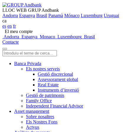
LLOC WEB GRUP Andbank
Andorra
Espanya
Brasil
Panamà
Mónaco
Luxemburg
Uruguai
ca
es
en
fr
El meu compte
Andorra
Espanya
Monaco
Luxembourg
Brasil
Contacte
Banca Privada
Els nostres serveis
Gestió discrecional
Assessorament global
Real Estate
Instruments d’inversió
Gestió de patrimonis
Family Office
Independent Financial Advisor
Asset management
Sobre nosaltres
Els Nostres Fons
Actyus