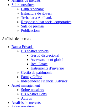
Anàlisis de mercats
Sobre nosaltres
Grup Andbank
Estructura de govern
Treballar a Andbank
Responsabilitat social corporativa
Sala de premsa
Publicacions
Anàlisis de mercats
Banca Privada
Els nostres serveis
Gestió discrecional
Assessorament global
Real Estate
Instruments d’inversió
Gestió de patrimonis
Family Office
Independent Financial Advisor
Asset management
Sobre nosaltres
Els Nostres Fons
Actyus
Anàlisis de mercats
Sobre nosaltres