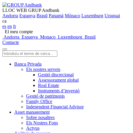
LLOC WEB GRUP Andbank
Andorra
Espanya
Brasil
Panamà
Mónaco
Luxemburg
Uruguai
ca
es
en
fr
El meu compte
Andorra
Espanya
Monaco
Luxembourg
Brasil
Contacte
Banca Privada
Els nostres serveis
Gestió discrecional
Assessorament global
Real Estate
Instruments d’inversió
Gestió de patrimonis
Family Office
Independent Financial Advisor
Asset management
Sobre nosaltres
Els Nostres Fons
Actyus