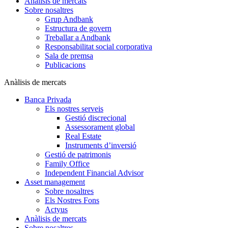
Anàlisis de mercats
Sobre nosaltres
Grup Andbank
Estructura de govern
Treballar a Andbank
Responsabilitat social corporativa
Sala de premsa
Publicacions
Anàlisis de mercats
Banca Privada
Els nostres serveis
Gestió discrecional
Assessorament global
Real Estate
Instruments d’inversió
Gestió de patrimonis
Family Office
Independent Financial Advisor
Asset management
Sobre nosaltres
Els Nostres Fons
Actyus
Anàlisis de mercats
Sobre nosaltres