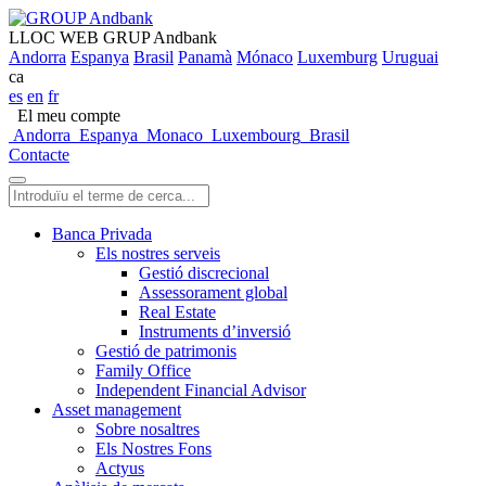
LLOC WEB GRUP Andbank
Andorra
Espanya
Brasil
Panamà
Mónaco
Luxemburg
Uruguai
ca
es
en
fr
El meu compte
Andorra
Espanya
Monaco
Luxembourg
Brasil
Contacte
Banca Privada
Els nostres serveis
Gestió discrecional
Assessorament global
Real Estate
Instruments d’inversió
Gestió de patrimonis
Family Office
Independent Financial Advisor
Asset management
Sobre nosaltres
Els Nostres Fons
Actyus