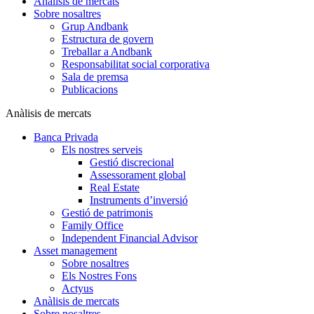
Anàlisis de mercats
Sobre nosaltres
Grup Andbank
Estructura de govern
Treballar a Andbank
Responsabilitat social corporativa
Sala de premsa
Publicacions
Anàlisis de mercats
Banca Privada
Els nostres serveis
Gestió discrecional
Assessorament global
Real Estate
Instruments d’inversió
Gestió de patrimonis
Family Office
Independent Financial Advisor
Asset management
Sobre nosaltres
Els Nostres Fons
Actyus
Anàlisis de mercats
Sobre nosaltres